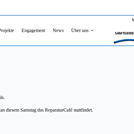
h
Projekte
Engagement
News
Über uns
ls.
 diesem Samstag das ReparaturCafé stattfindet.